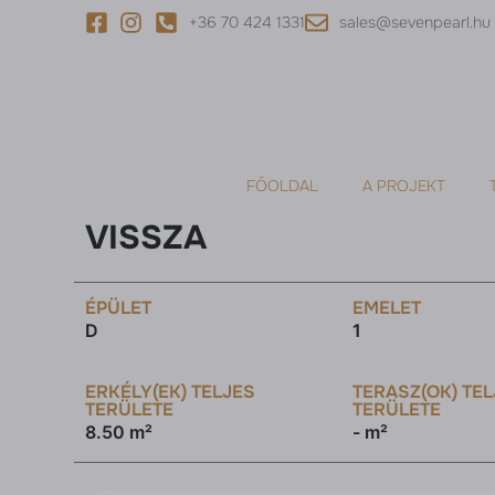
+36 70 424 1331
sales@sevenpearl.hu
FŐOLDAL
A PROJEKT
VISSZA
ÉPÜLET
EMELET
D
1
ERKÉLY(EK) TELJES
TERASZ(OK) TE
TERÜLETE
TERÜLETE
8.50 m²
- m²