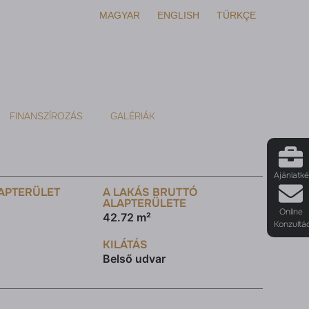
MAGYAR
ENGLISH
TÜRKÇE
FINANSZÍROZÁS
GALÉRIÁK
Ajánlatk
APTERÜLET
A LAKÁS BRUTTÓ
ALAPTERÜLETE
Online
42.72 m²
Konzultá
KILÁTÁS
Belső udvar