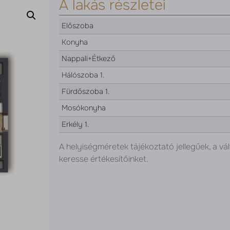
A lakás részletei
Előszoba
Konyha
Nappali+Étkező
Hálószoba 1.
Fürdőszoba 1.
Mosókonyha
Erkély 1.
A helyiségméretek tájékoztató jellegűek, a vál
keresse értékesítőinket.