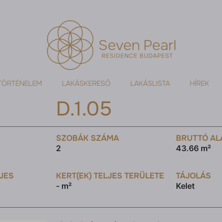
TÖRTÉNELEM
LAKÁSKERESŐ
LAKÁSLISTA
HÍREK
D.1.05
SZOBÁK SZÁMA
BRUTTÓ AL
2
43.66 m²
LJES
KERT(EK) TELJES TERÜLETE
TÁJOLÁS
- m²
Kelet