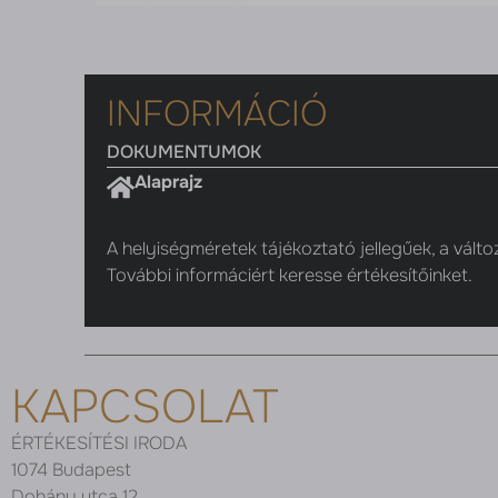
INFORMÁCIÓ
DOKUMENTUMOK
Alaprajz
A helyiségméretek tájékoztató jellegűek, a válto
További informáciért keresse értékesítőinket.
KAPCSOLAT
ÉRTÉKESÍTÉSI IRODA
1074 Budapest
Dohány utca 12.