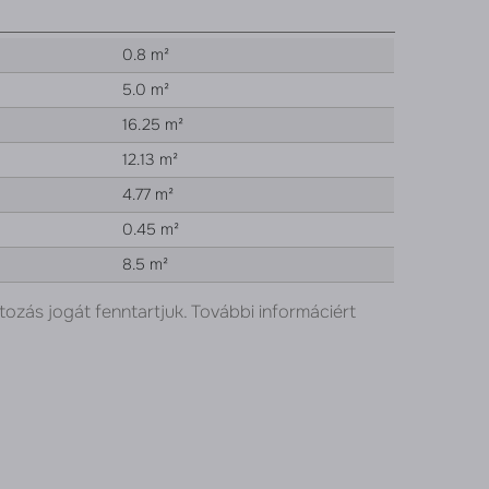
0.8 m²
5.0 m²
16.25 m²
12.13 m²
4.77 m²
0.45 m²
8.5 m²
tozás jogát fenntartjuk. További informáciért