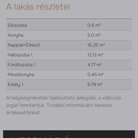
A lakás részletei
Előszoba
0.8 m²
Konyha
5.0 m²
Nappali+Étkező
16.25 m²
Hálószoba 1.
12.13 m²
Fürdőszoba 1.
4.77 m²
Mosókonyha
0.45 m²
Erkély 1.
6.79 m²
A helyiségméretek tájékoztató jellegűek, a változás
jogát fenntartjuk. További informáciért keresse
értékesítőinket.