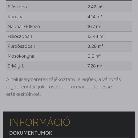
Előszoba
2.42 m²
Konyha
4.14 m²
Nappali+Étkező
16.7 m²
Hálószoba 1.
13.43 m²
Fürdőszoba 1.
3.28 m²
Mosókonyha
0.6 m²
Erkély 1.
7.28 m²
A helyiségméretek tájékoztató jellegűek, a változás
jogát fenntartjuk. További informáciért keresse
értékesítőinket.
INFORMÁCIÓ
DOKUMENTUMOK