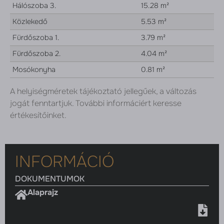
Hálószoba 3.
15.28 m²
Közlekedő
5.53 m²
Fürdőszoba 1.
3.79 m²
Fürdőszoba 2.
4.04 m²
Mosókonyha
0.81 m²
A helyiségméretek tájékoztató jellegűek, a változás
jogát fenntartjuk. További informáciért keresse
értékesítőinket.
INFORMÁCIÓ
DOKUMENTUMOK
Alaprajz