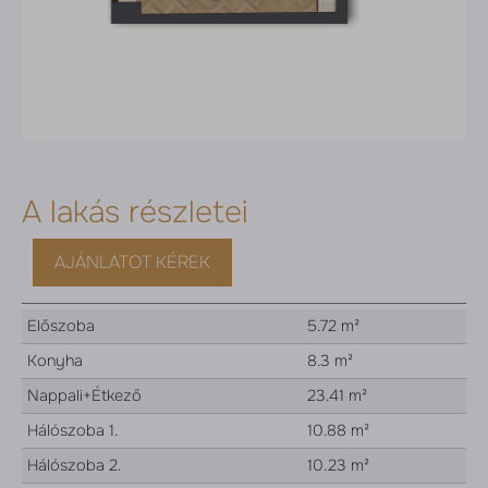
A lakás részletei
AJÁNLATOT KÉREK
Előszoba
5.72 m²
Konyha
8.3 m²
Nappali+Étkező
23.41 m²
Hálószoba 1.
10.88 m²
Hálószoba 2.
10.23 m²