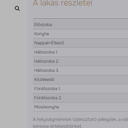
A lakás részletei
Előszoba
Konyha
Nappali+Étkező
Hálószoba 1.
Hálószoba 2.
Hálószoba 3.
Közlekedő
Fürdőszoba 1.
Fürdőszoba 2.
Mosókonyha
A helyiségméretek tájékoztató jellegűek, a vál
keresse értékesítőinket.