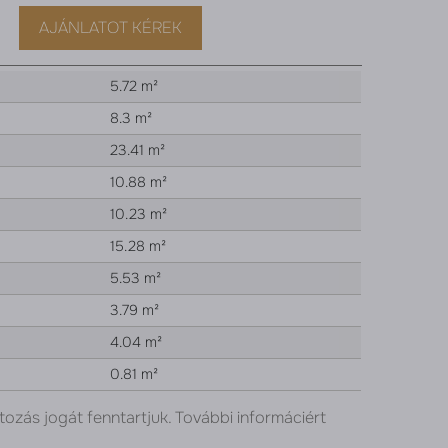
AJÁNLATOT KÉREK
5.72 m²
8.3 m²
23.41 m²
10.88 m²
10.23 m²
15.28 m²
5.53 m²
3.79 m²
4.04 m²
0.81 m²
tozás jogát fenntartjuk. További informáciért