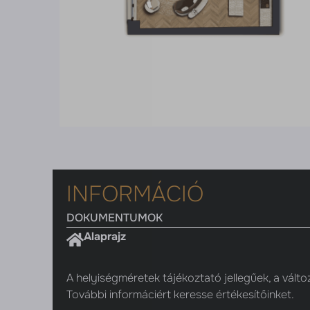
INFORMÁCIÓ
DOKUMENTUMOK
Alaprajz
A helyiségméretek tájékoztató jellegűek, a válto
További informáciért keresse értékesítőinket.