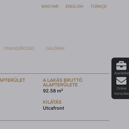
MAGYAR
ENGLISH
TÜRKÇE
FINANSZÍROZÁS
GALÉRIÁK
Ajánlatk
APTERÜLET
A LAKÁS BRUTTÓ
ALAPTERÜLETE
Online
92.58 m²
Konzultá
KILÁTÁS
Utcafront