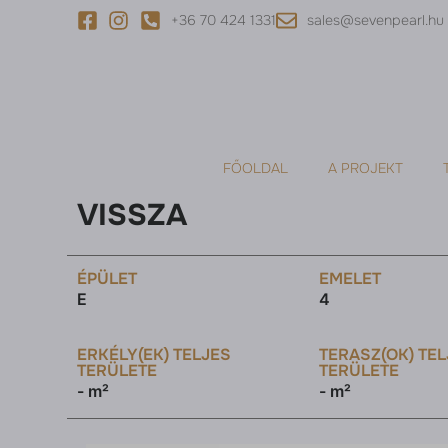
+36 70 424 1331
sales@sevenpearl.hu
FŐOLDAL
A PROJEKT
VISSZA
ÉPÜLET
EMELET
E
4
ERKÉLY(EK) TELJES
TERASZ(OK) TE
TERÜLETE
TERÜLETE
- m²
- m²