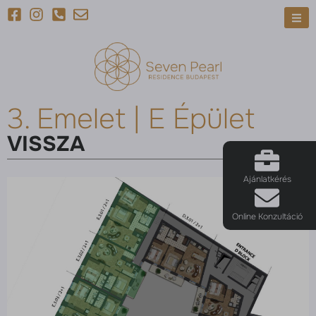
3. Emelet | E Épület
VISSZA
Ajánlatkérés
Online Konzultáció