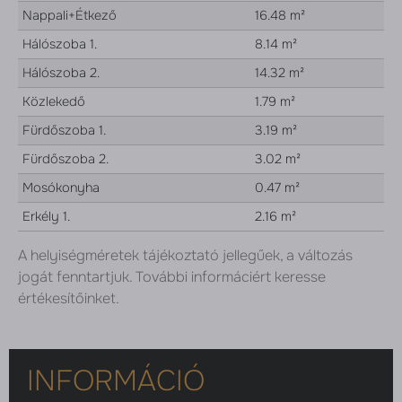
Nappali+Étkező
16.48 m²
Hálószoba 1.
8.14 m²
Hálószoba 2.
14.32 m²
Közlekedő
1.79 m²
Fürdőszoba 1.
3.19 m²
Fürdőszoba 2.
3.02 m²
Mosókonyha
0.47 m²
Erkély 1.
2.16 m²
A helyiségméretek tájékoztató jellegűek, a változás
jogát fenntartjuk. További informáciért keresse
értékesítőinket.
INFORMÁCIÓ