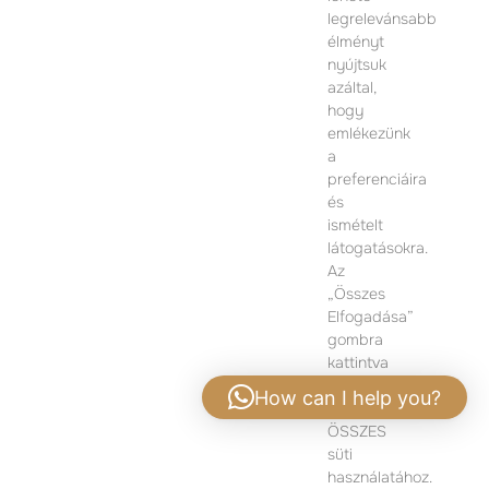
1074 Budapest
legrelevánsabb
Dohány utca 12.
élményt
Hétfő-Péntek 09:00 – 17:00
nyújtsuk
azáltal,
TOVÁBBI INFORMÁCIÓÉRT KÉRJÜK VEGYE FEL
hogy
VELÜNK A KAPCSOLATOT
emlékezünk
a
preferenciáira
és
ismételt
látogatásokra.
Az
„Összes
Elfogadása”
gombra
kattintva
hozzájárul
How can I help you?
az
ÖSSZES
Adatvédelmi tájékoztató
|
Jogi nyilatkozat
süti
használatához.
MINDEN JOG FENNTARTVA - SEVEN PEARL COPYRIGHT 2024