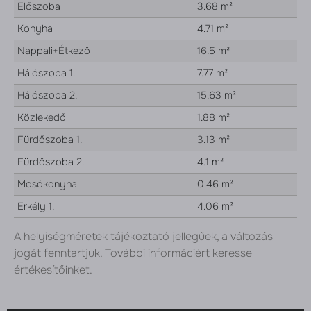
Előszoba
3.68 m²
Konyha
4.71 m²
Nappali+Étkező
16.5 m²
Hálószoba 1.
7.77 m²
Hálószoba 2.
15.63 m²
Közlekedő
1.88 m²
Fürdőszoba 1.
3.13 m²
Fürdőszoba 2.
4.1 m²
Mosókonyha
0.46 m²
Erkély 1.
4.06 m²
A helyiségméretek tájékoztató jellegűek, a változás
jogát fenntartjuk. További informáciért keresse
értékesítőinket.