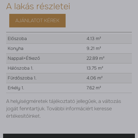
A lakás részletei
AJÁNLATOT KÉREK
Előszoba
4.13 m²
Konyha
9.21 m²
Nappali+Étkező
22.89 m²
Hálószoba 1.
13.75 m²
Fürdőszoba 1.
4.06 m²
Erkély 1.
7.62 m²
A helyiségméretek tájékoztató jellegűek, a változás
jogát fenntartjuk. További informáciért keresse
értékesítőinket.