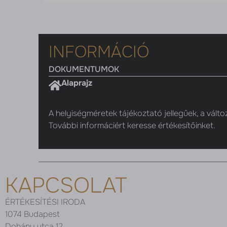
INFORMÁCIÓ
DOKUMENTUMOK
Alaprajz
A helyiségméretek tájékoztató jellegűek, a válto
További informáciért keresse értékesítőinket.
KAPCSOLAT
ÉRTÉKESÍTÉSI IRODA
1074 Budapest
Dohány utca 12.