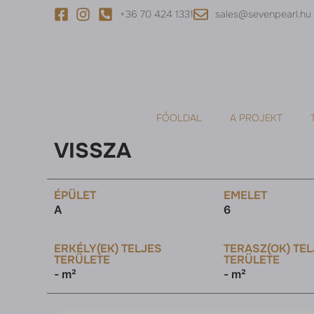
+36 70 424 1331
sales@sevenpearl.hu
FŐOLDAL
A PROJEKT
VISSZA
ÉPÜLET
EMELET
A
6
ERKÉLY(EK) TELJES
TERASZ(OK) TE
TERÜLETE
TERÜLETE
- m²
- m²