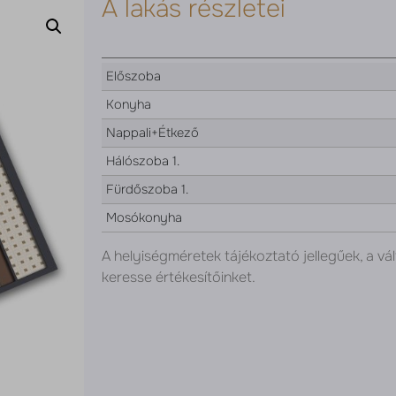
A lakás részletei
Előszoba
Konyha
Nappali+Étkező
Hálószoba 1.
Fürdőszoba 1.
Mosókonyha
A helyiségméretek tájékoztató jellegűek, a vál
keresse értékesítőinket.