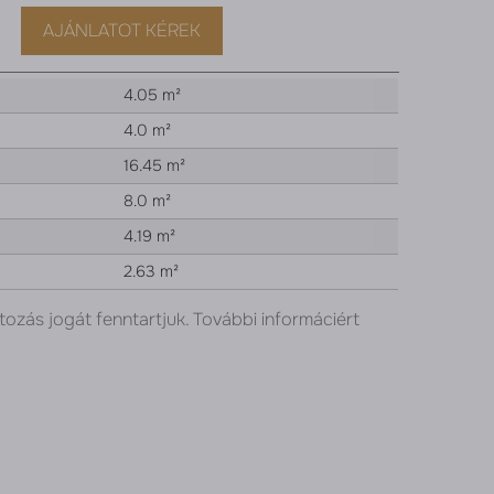
AJÁNLATOT KÉREK
4.05 m²
4.0 m²
16.45 m²
8.0 m²
4.19 m²
2.63 m²
tozás jogát fenntartjuk. További informáciért