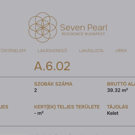
TÖRTÉNELEM
LAKÁSKERESŐ
LAKÁSLISTA
HÍREK
A.6.02
SZOBÁK SZÁMA
BRUTTÓ AL
2
39.32 m²
LJES
KERT(EK) TELJES TERÜLETE
TÁJOLÁS
- m²
Kelet