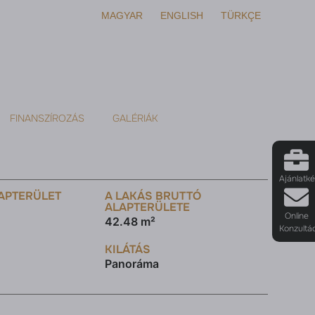
MAGYAR
ENGLISH
TÜRKÇE
FINANSZÍROZÁS
GALÉRIÁK
Ajánlatk
APTERÜLET
A LAKÁS BRUTTÓ
ALAPTERÜLETE
Online
42.48 m²
Konzultá
KILÁTÁS
Panoráma