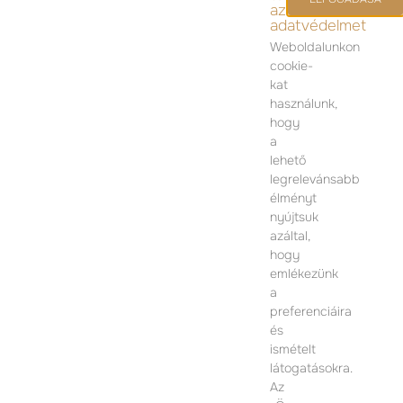
az
adatvédelmet
Weboldalunkon
cookie-
kat
KAPCSOLAT
használunk,
hogy
ÉRTÉKESÍTÉSI IRODA
a
lehető
1074 Budapest
legrelevánsabb
Dohány utca 12.
élményt
Hétfő-Péntek 09:00 – 17:00
nyújtsuk
azáltal,
TOVÁBBI INFORMÁCIÓÉRT KÉRJÜK VEGYE FEL
hogy
VELÜNK A KAPCSOLATOT
emlékezünk
a
preferenciáira
és
ismételt
látogatásokra.
Az