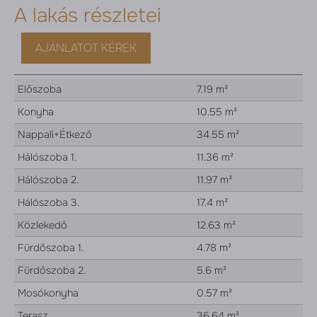
A lakás részletei
AJÁNLATOT KÉREK
Előszoba
7.19 m²
Konyha
10.55 m²
Nappali+Étkező
34.55 m²
Hálószoba 1.
11.36 m²
Hálószoba 2.
11.97 m²
Hálószoba 3.
17.4 m²
Közlekedő
12.63 m²
Fürdőszoba 1.
4.78 m²
Fürdőszoba 2.
5.6 m²
Mosókonyha
0.57 m²
Terasz
36.64 m²