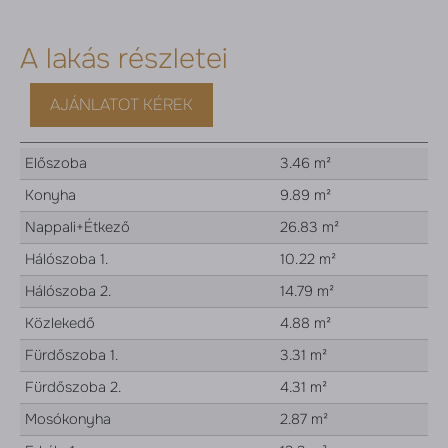
A lakás részletei
AJÁNLATOT KÉREK
Előszoba
3.46 m²
Konyha
9.89 m²
Nappali+Étkező
26.83 m²
Hálószoba 1.
10.22 m²
Hálószoba 2.
14.79 m²
Közlekedő
4.88 m²
Fürdőszoba 1.
3.31 m²
Fürdőszoba 2.
4.31 m²
Mosókonyha
2.87 m²