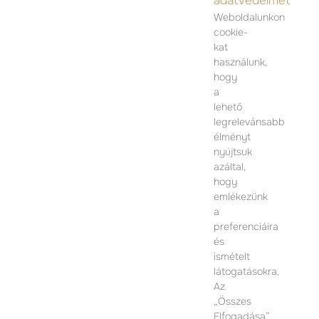
adatvédelmet
Weboldalunkon
cookie-
kat
KAPCSOLAT
használunk,
hogy
ÉRTÉKESÍTÉSI IRODA
a
lehető
1074 Budapest
legrelevánsabb
Dohány utca 12.
élményt
Hétfő-Péntek 09:00 – 17:00
nyújtsuk
azáltal,
TOVÁBBI INFORMÁCIÓÉRT KÉRJÜK VEGYE FEL
hogy
VELÜNK A KAPCSOLATOT
emlékezünk
a
preferenciáira
és
ismételt
látogatásokra.
Az
„Összes
Elfogadása”