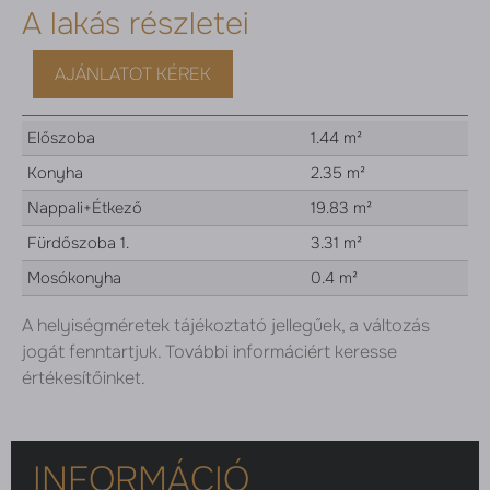
A lakás részletei
AJÁNLATOT KÉREK
Előszoba
1.44 m²
Konyha
2.35 m²
Nappali+Étkező
19.83 m²
Fürdőszoba 1.
3.31 m²
Mosókonyha
0.4 m²
A helyiségméretek tájékoztató jellegűek, a változás
jogát fenntartjuk. További informáciért keresse
értékesítőinket.
INFORMÁCIÓ