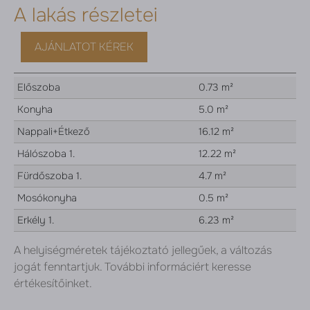
A lakás részletei
AJÁNLATOT KÉREK
Előszoba
0.73 m²
Konyha
5.0 m²
Nappali+Étkező
16.12 m²
Hálószoba 1.
12.22 m²
Fürdőszoba 1.
4.7 m²
Mosókonyha
0.5 m²
Erkély 1.
6.23 m²
A helyiségméretek tájékoztató jellegűek, a változás
jogát fenntartjuk. További informáciért keresse
értékesítőinket.