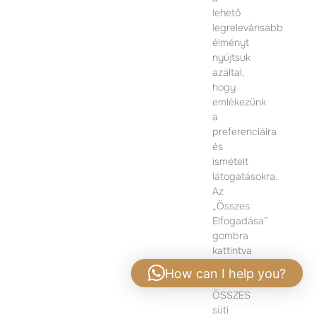
lehető
1074 Budapest
legrelevánsabb
Dohány utca 12.
élményt
Hétfő-Péntek 09:00 – 17:00
nyújtsuk
azáltal,
TOVÁBBI INFORMÁCIÓÉRT KÉRJÜK VEGYE FEL
hogy
VELÜNK A KAPCSOLATOT
emlékezünk
a
preferenciáira
és
ismételt
látogatásokra.
Az
„Összes
Elfogadása”
gombra
kattintva
hozzájárul
How can I help you?
az
ÖSSZES
Adatvédelmi tájékoztató
|
Jogi nyilatkozat
süti