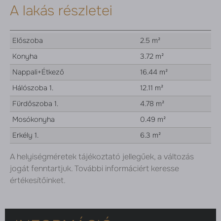
A lakás részletei
Előszoba
2.5 m²
Konyha
3.72 m²
Nappali+Étkező
16.44 m²
Hálószoba 1.
12.11 m²
Fürdőszoba 1.
4.78 m²
Mosókonyha
0.49 m²
Erkély 1.
6.3 m²
A helyiségméretek tájékoztató jellegűek, a változás
jogát fenntartjuk. További informáciért keresse
értékesítőinket.