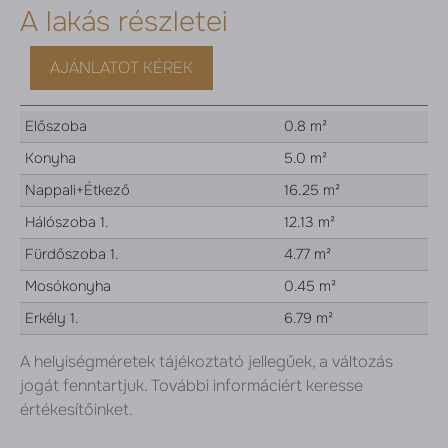
A lakás részletei
AJÁNLATOT KÉREK
Előszoba
0.8 m²
Konyha
5.0 m²
Nappali+Étkező
16.25 m²
Hálószoba 1.
12.13 m²
Fürdőszoba 1.
4.77 m²
Mosókonyha
0.45 m²
Erkély 1.
6.79 m²
A helyiségméretek tájékoztató jellegűek, a változás
jogát fenntartjuk. További informáciért keresse
értékesítőinket.