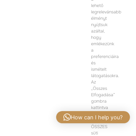
lehető
1074 Budapest
legrelevánsabb
Dohány utca 12.
élményt
Hétfő-Péntek 09:00 – 17:00
nyújtsuk
azáltal,
TOVÁBBI INFORMÁCIÓÉRT KÉRJÜK VEGYE FEL
hogy
VELÜNK A KAPCSOLATOT
emlékezünk
a
preferenciáira
és
ismételt
látogatásokra.
Az
„Összes
Elfogadása”
gombra
kattintva
hozzájárul
How can I help you?
az
ÖSSZES
Adatvédelmi tájékoztató
|
Jogi nyilatkozat
süti