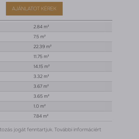
AJÁNLATOT KÉREK
2.84 m²
7.5 m²
22.39 m²
11.75 m²
14.15 m²
3.32 m²
3.67 m²
3.65 m²
1.0 m²
7.84 m²
tozás jogát fenntartjuk. További informáciért