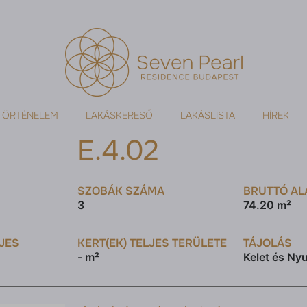
TÖRTÉNELEM
LAKÁSKERESŐ
LAKÁSLISTA
HÍREK
E.4.02
SZOBÁK SZÁMA
BRUTTÓ AL
3
74.20 m²
LJES
KERT(EK) TELJES TERÜLETE
TÁJOLÁS
- m²
Kelet és Ny