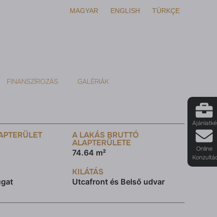
MAGYAR
ENGLISH
TÜRKÇE
FINANSZÍROZÁS
GALÉRIÁK
Ajánlatk
APTERÜLET
A LAKÁS BRUTTÓ
ALAPTERÜLETE
Online
74.64 m²
Konzultá
KILÁTÁS
ugat
Utcafront és Belső udvar