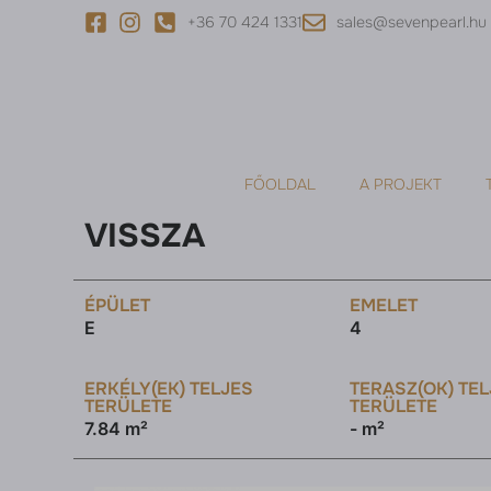
+36 70 424 1331
sales@sevenpearl.hu
FŐOLDAL
A PROJEKT
VISSZA
ÉPÜLET
EMELET
E
4
ERKÉLY(EK) TELJES
TERASZ(OK) TE
TERÜLETE
TERÜLETE
7.84 m²
- m²