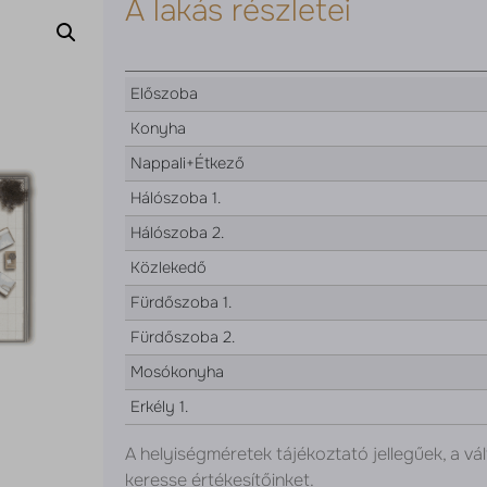
A lakás részletei
Előszoba
Konyha
Nappali+Étkező
Hálószoba 1.
Hálószoba 2.
Közlekedő
Fürdőszoba 1.
Fürdőszoba 2.
Mosókonyha
Erkély 1.
A helyiségméretek tájékoztató jellegűek, a vál
keresse értékesítőinket.