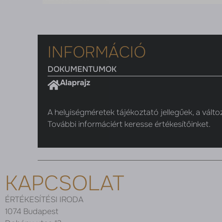
INFORMÁCIÓ
DOKUMENTUMOK
Alaprajz
A helyiségméretek tájékoztató jellegűek, a válto
További informáciért keresse értékesítőinket.
KAPCSOLAT
ÉRTÉKESÍTÉSI IRODA
1074 Budapest