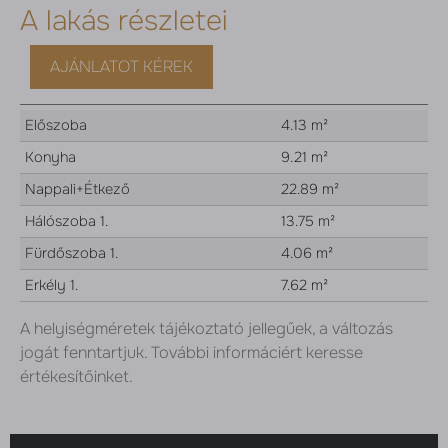
A lakás részletei
AJÁNLATOT KÉREK
Előszoba
4.13 m²
Konyha
9.21 m²
Nappali+Étkező
22.89 m²
Hálószoba 1.
13.75 m²
Fürdőszoba 1.
4.06 m²
Erkély 1.
7.62 m²
A helyiségméretek tájékoztató jellegűek, a változás
jogát fenntartjuk. További informáciért keresse
értékesítőinket.