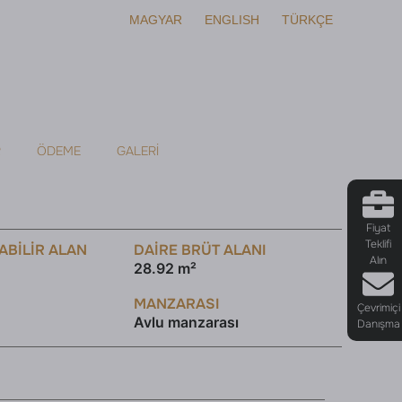
MAGYAR
ENGLISH
TÜRKÇE
R
ÖDEME
GALERI
Fiyat
Teklifi
ABILIR ALAN
DAİRE BRÜT ALANI
Alın
28.92 m²
MANZARASI
Çevrimiçi
Avlu manzarası
Danışma