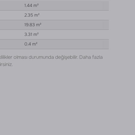
1.44 m²
2.35 m²
19.83 m²
3.31 m²
0.4 m²
lilikler olması durumunda değişebilir. Daha fazla
rsiniz.