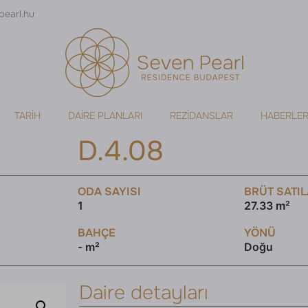
pearl.hu
TARIH
DAIRE PLANLARI
REZIDANSLAR
HABERLE
D.4.08
E
ODA SAYISI
BRÜT SATIL
1
27.33 m²
BAHÇE
YÖNÜ
- m²
Doğu
Daire detayları