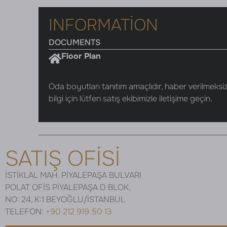
INFORMATION
DOCUMENTS
Floor Plan
Oda boyutları tanıtım amaçlıdır, haber verilmeksizi
bilgi için lütfen satış ekibimizle iletişime geçin.
SATIŞ OFİSİ
İSTİKLAL MAH. PİYALEPAŞA BULVARI
POLAT OFİS PİYALEPAŞA D BLOK,
NO: 24, K:1 BEYOĞLU/İSTANBUL
TELEFON:
+90 212 919 50 13