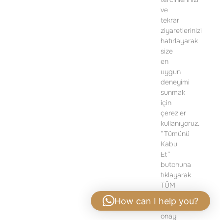
SATIŞ OFİSİ
ve
İSTİKLAL MAH. PİYALEPAŞA BULVARI
tekrar
POLAT OFİS PİYALEPAŞA D BLOK,
ziyaretlerinizi
NO: 24, K:1 BEYOĞLU/İSTANBUL
hatırlayarak
size
TELEFON:
+90 212 919 50 13
en
uygun
DETAYLI BILGI IÇIN LÜTFEN ILETIŞIME GEÇIN
deneyimi
sunmak
için
çerezler
kullanıyoruz.
“Tümünü
Kabul
Et”
butonuna
tıklayarak
TÜM
çerezlerin
How can I help you?
kullanımına
onay