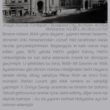
Image Source: Fortepan / Budapest City Archives. Archive
Reference: HU.BFL.XV.19.d.1.07.137
Binanın kökeni, 1844 yılına dayanır; yapının mimari tasarımı,
dönemin ünlü mimarlarından József Hild tarafından klasik
tarzda gerçekleştirilmiştir. Başlangıçta iki katlı olarak inşa
edilen yapı, 1870 yılında Hild’in yeğeni Károly Hild’in
rehberliğinde bir kat daha eklenerek önemli bir dönüşüm
geçirmiştir. U şeklindeki bu bina, 1848–49 Devrimi ve 1956
Ayaklanması gibi dönüm noktası niteliğindeki tarihi olaylara
tanıklık etmiş; vitray sanatçısı Miksa Róth ve öncü foto
muhabiri Stefan Lorant gibi etkili isimlere ev sahipliği
yapmıştır. II. Dünya Savaşı sırasında ise binanın bir bölümü
Yahudi gettosunun sınırları içine dahil edilmiş, diğer kısmı ise
dışında kalmıştır – bu da yapının tarihsel hikâyesine ayrı bir
katman eklemiştir.