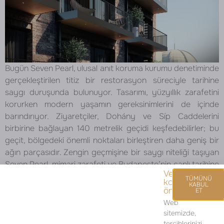
Bugün Seven Pearl, ulusal anıt koruma kurumu denetiminde
gerçekleştirilen titiz bir restorasyon süreciyle tarihine
saygı duruşunda bulunuyor. Tasarımı, yüzyıllık zarafetini
korurken modern yaşamın gereksinimlerini de içinde
barındırıyor. Ziyaretçiler, Dohány ve Síp Caddelerini
birbirine bağlayan 140 metrelik geçidi keşfedebilirler; bu
geçit, bölgedeki önemli noktaları birleştiren daha geniş bir
ağın parçasıdır. Zengin geçmişine bir saygı niteliği taşıyan
Seven Pearl, mimari zarafeti ve Budapeşte’nin canlı tarihine
Veri
olan derin bağlarıyla hayranlık uyandırmaya devam ediyor.
TÜMÜNÜ
korumasını
KABUL
önemsiyoruz.
ET
Web
sitemizde,
tercihlerinizi