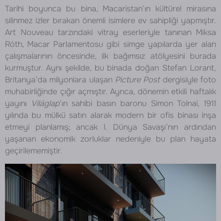
Tarihi boyunca bu bina, Macaristan’ın kültürel mirasına
silinmez izler bırakan önemli isimlere ev sahipliği yapmıştır.
Art Nouveau tarzındaki vitray eserleriyle tanınan Miksa
Róth, Macar Parlamentosu gibi simge yapılarda yer alan
çalışmalarının öncesinde, ilk bağımsız atölyesini burada
kurmuştur. Aynı şekilde, bu binada doğan Stefan Lorant,
Britanya’da milyonlara ulaşan
Picture Post
dergisiyle foto
muhabirliğinde çığır açmıştır. Ayrıca, dönemin etkili haftalık
yayını
Világlap
’ın sahibi basın baronu Simon Tolnai, 1911
yılında bu mülkü satın alarak modern bir ofis binası inşa
etmeyi planlamış; ancak I. Dünya Savaşı’nın ardından
yaşanan ekonomik zorluklar nedeniyle bu plan hayata
geçirilememiştir.