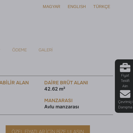
MAGYAR
ENGLISH
TÜRKÇE
R
ÖDEME
GALERI
Fiyat
Teklifi
ABILIR ALAN
DAİRE BRÜT ALANI
Alın
42.62 m²
MANZARASI
Çevrimiçi
Avlu manzarası
Danışma
ÖZEL FIYATLAR İÇIN BIZE ULAŞIN