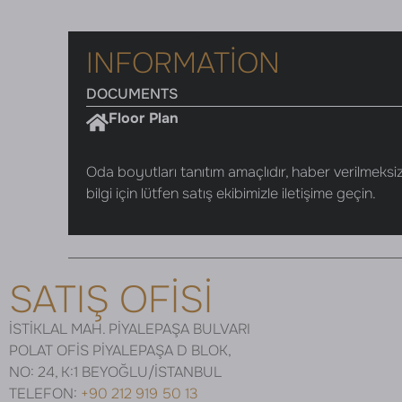
INFORMATION
DOCUMENTS
Floor Plan
Oda boyutları tanıtım amaçlıdır, haber verilmeksizi
bilgi için lütfen satış ekibimizle iletişime geçin.
SATIŞ OFİSİ
İSTİKLAL MAH. PİYALEPAŞA BULVARI
POLAT OFİS PİYALEPAŞA D BLOK,
NO: 24, K:1 BEYOĞLU/İSTANBUL
TELEFON:
+90 212 919 50 13