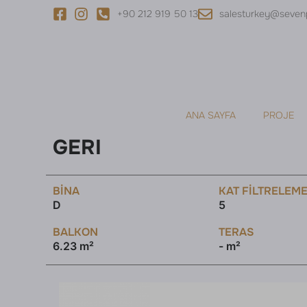
+90 212 919 50 13
salesturkey@seven
ANA SAYFA
PROJE
GERI
BINA
KAT FILTRELEM
D
5
BALKON
TERAS
6.23 m²
- m²