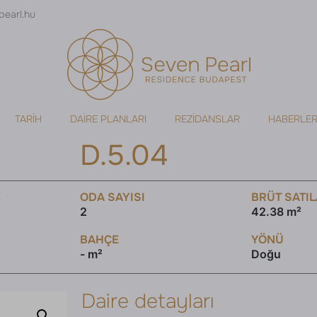
pearl.hu
TARIH
DAIRE PLANLARI
REZIDANSLAR
HABERLE
D.5.04
E
ODA SAYISI
BRÜT SATIL
2
42.38 m²
BAHÇE
YÖNÜ
- m²
Doğu
Daire detayları