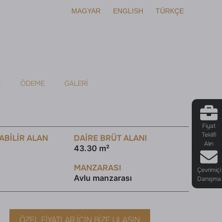
MAGYAR
ENGLISH
TÜRKÇE
R
ÖDEME
GALERI
Fiyat
Teklifi
ABILIR ALAN
DAİRE BRÜT ALANI
Alın
43.30 m²
MANZARASI
Çevrimiçi
Avlu manzarası
Danışma
ÖZEL FIYATLAR İÇIN BIZE ULAŞIN