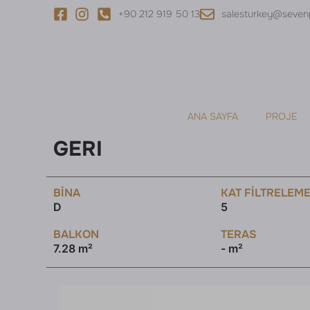
+90 212 919 50 13
salesturkey@seven
ANA SAYFA
PROJE
GERI
BINA
KAT FILTRELEM
D
5
BALKON
TERAS
7.28 m²
- m²