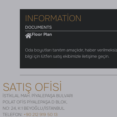
INFORMATION
DOCUMENTS
Floor Plan
Oda boyutları tanıtım amaçlıdır, haber verilmeksizi
bilgi için lütfen satış ekibimizle iletişime geçin.
SATIŞ OFİSİ
İSTİKLAL MAH. PİYALEPAŞA BULVARI
POLAT OFİS PİYALEPAŞA D BLOK,
NO: 24, K:1 BEYOĞLU/İSTANBUL
TELEFON:
+90 212 919 50 13