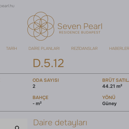
pearl.hu
TARIH
DAIRE PLANLARI
REZIDANSLAR
HABERLE
D.5.12
E
ODA SAYISI
BRÜT SATIL
2
44.21 m²
BAHÇE
YÖNÜ
- m²
Güney
Daire detayları