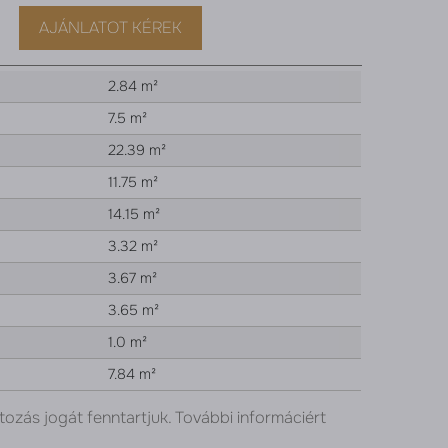
AJÁNLATOT KÉREK
2.84 m²
7.5 m²
22.39 m²
11.75 m²
14.15 m²
3.32 m²
3.67 m²
3.65 m²
1.0 m²
7.84 m²
tozás jogát fenntartjuk. További informáciért