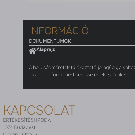
INFORMÁCIÓ
DOKUMENTUMOK
Alaprajz
A helyiségméretek tájékoztató jellegűek, a válto
További informáciért keresse értékesítőinket.
KAPCSOLAT
ÉRTÉKESÍTÉSI IRODA
1074 Budapest
Dohány utca 12.