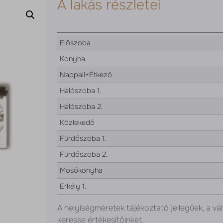
A lakás részletei
Előszoba
Konyha
Nappali+Étkező
Hálószoba 1.
Hálószoba 2.
Közlekedő
Fürdőszoba 1.
Fürdőszoba 2.
Mosókonyha
Erkély 1.
A helyiségméretek tájékoztató jellegűek, a vál
keresse értékesítőinket.