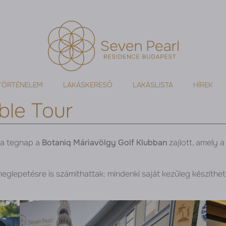
TÖRTÉNELEM
LAKÁSKERESŐ
LAKÁSLISTA
HÍREK
ble Tour
sa tegnap a
Botaniq Máriavölgy Golf Klubban
zajlott, amely 
eglepetésre is számíthattak: mindenki saját kezűleg készíth