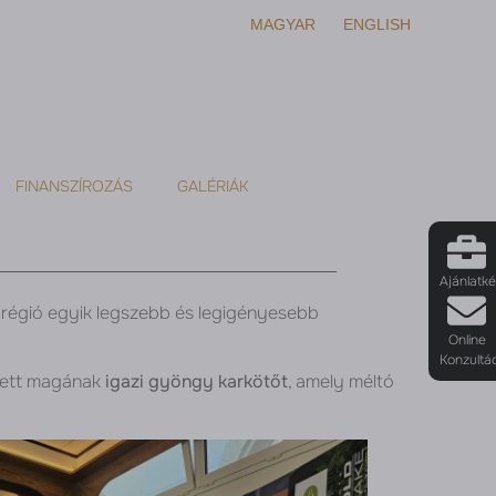
MAGYAR
ENGLISH
FINANSZÍROZÁS
GALÉRIÁK
Ajánlatk
a régió egyik legszebb és legigényesebb
Online
Konzultá
etett magának
igazi gyöngy karkötőt
, amely méltó