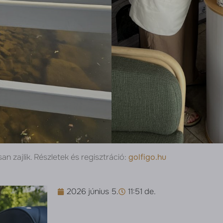
n zajlik. Részletek és regisztráció:
golfigo.hu
2026 június 5.
11:51 de.