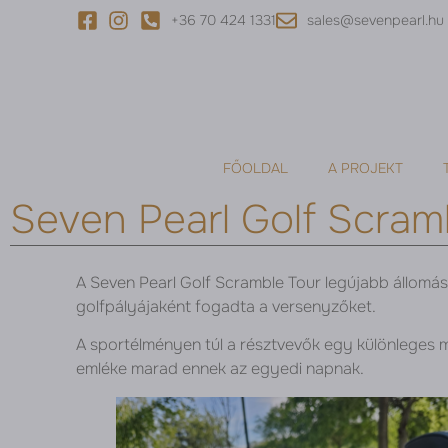
+36 70 424 1331
sales@sevenpearl.hu
FŐOLDAL
A PROJEKT
Seven Pearl Golf Scram
A Seven Pearl Golf Scramble Tour legújabb állomá
golfpályájaként fogadta a versenyzőket.
A sportélményen túl a résztvevők egy különleges m
emléke marad ennek az egyedi napnak.