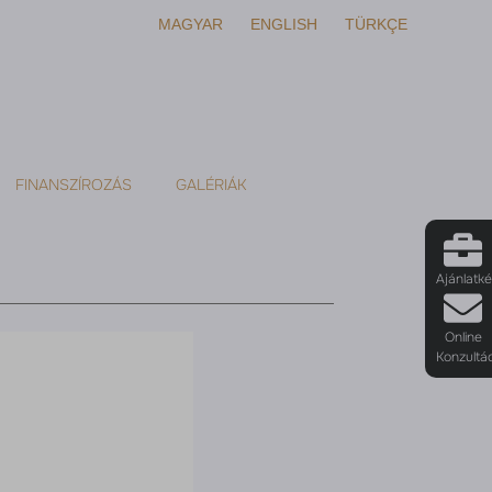
MAGYAR
ENGLISH
TÜRKÇE
FINANSZÍROZÁS
GALÉRIÁK
Ajánlatk
Online
Konzultá