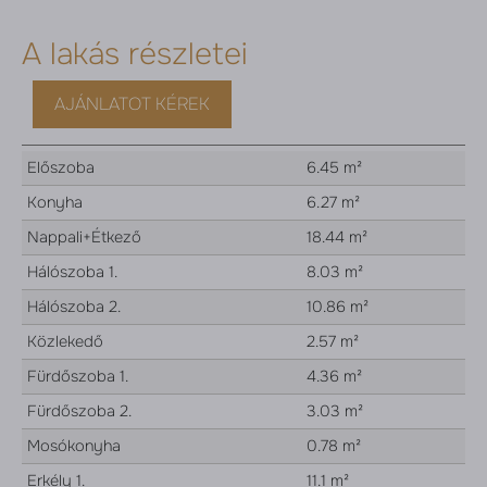
A lakás részletei
AJÁNLATOT KÉREK
Előszoba
6.45 m²
Konyha
6.27 m²
Nappali+Étkező
18.44 m²
Hálószoba 1.
8.03 m²
Hálószoba 2.
10.86 m²
Közlekedő
2.57 m²
Fürdőszoba 1.
4.36 m²
Fürdőszoba 2.
3.03 m²
Mosókonyha
0.78 m²
Erkély 1.
11.1 m²