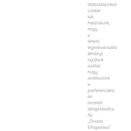
Weboldalunkon
cookie-
kat
KAPCSOLAT
használunk,
hogy
ÉRTÉKESÍTÉSI IRODA
a
lehető
1074 Budapest
legrelevánsabb
Dohány utca 12.
élményt
Hétfő-Péntek 09:00 – 17:00
nyújtsuk
azáltal,
TOVÁBBI INFORMÁCIÓÉRT KÉRJÜK VEGYE FEL
hogy
VELÜNK A KAPCSOLATOT
emlékezünk
a
preferenciáira
és
ismételt
látogatásokra.
Az
„Összes
Elfogadása”