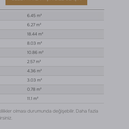
6.45 m²
6.27 m²
18.44 m²
8.03 m²
10.86 m²
2.57 m²
4.36 m²
3.03 m²
0.78 m²
11.1 m²
lilikler olması durumunda değişebilir. Daha fazla
rsiniz.