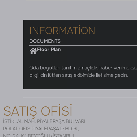
INFORMATION
DOCUMENTS
Floor Plan
Oda boyutları tanıtım amaçlıdır, haber verilmeksizi
bilgi için lütfen satış ekibimizle iletişime geçin.
SATIŞ OFİSİ
İSTİKLAL MAH. PİYALEPAŞA BULVARI
POLAT OFİS PİYALEPAŞA D BLOK,
NO: 24, K:1 BEYOĞLU/İSTANBUL