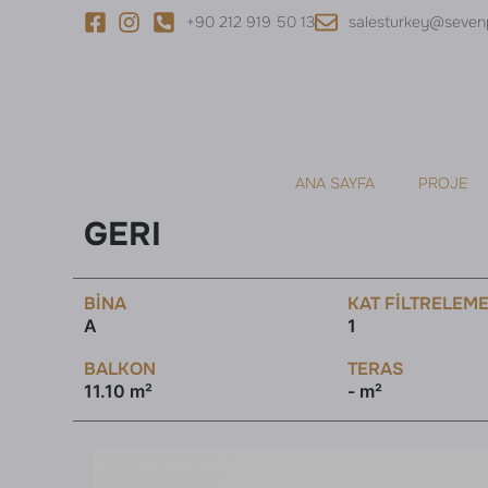
+90 212 919 50 13
salesturkey@seven
ANA SAYFA
PROJE
GERI
BINA
KAT FILTRELEM
A
1
BALKON
TERAS
11.10 m²
- m²