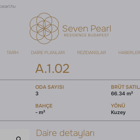
pearl.hu
TARIH
DAIRE PLANLARI
REZIDANSLAR
HABERLE
A.1.02
E
ODA SAYISI
BRÜT SATIL
3
66.34 m²
BAHÇE
YÖNÜ
- m²
Kuzey
Daire detayları