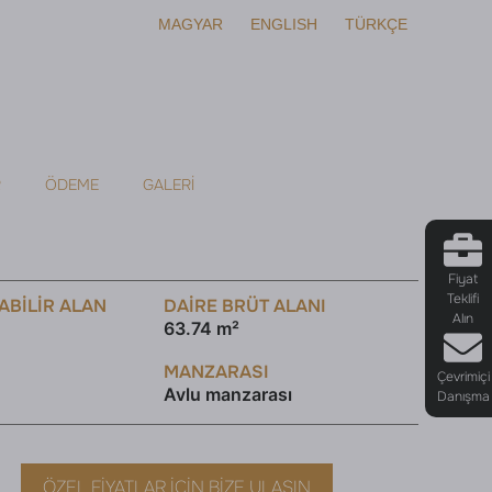
MAGYAR
ENGLISH
TÜRKÇE
R
ÖDEME
GALERI
Fiyat
Teklifi
ABILIR ALAN
DAİRE BRÜT ALANI
Alın
63.74 m²
MANZARASI
Çevrimiçi
Avlu manzarası
Danışma
ÖZEL FIYATLAR İÇIN BIZE ULAŞIN