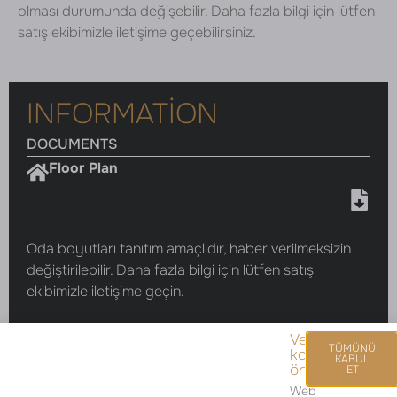
olması durumunda değişebilir. Daha fazla bilgi için lütfen
satış ekibimizle iletişime geçebilirsiniz.
INFORMATION
DOCUMENTS
Floor Plan
Oda boyutları tanıtım amaçlıdır, haber verilmeksizin
değiştirilebilir. Daha fazla bilgi için lütfen satış
ekibimizle iletişime geçin.
Veri
TÜMÜNÜ
korumasını
KABUL
önemsiyoruz.
ET
Web