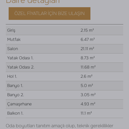
Daire detayları
ÖZEL FIYATLAR İÇIN BIZE ULAŞIN
Giriş
2.15 m²
Mutfak
6.47 m²
Salon
21.11 m²
Yatak Odası 1.
8.73 m²
Yatak Odası 2.
11.68 m²
Hol 1.
2.6 m²
Banyo 1.
5.0 m²
Banyo 2.
3.05 m²
Çamaşırhane
4.93 m²
Balkon 1.
11.1 m²
Oda boyutları tanıtım amaçlı olup, teknik gereklilikler