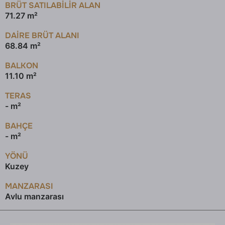
BRÜT SATILABILIR ALAN
71.27 m²
DAİRE BRÜT ALANI
68.84 m²
BALKON
11.10 m²
TERAS
- m²
BAHÇE
- m²
YÖNÜ
Kuzey
MANZARASI
Avlu manzarası