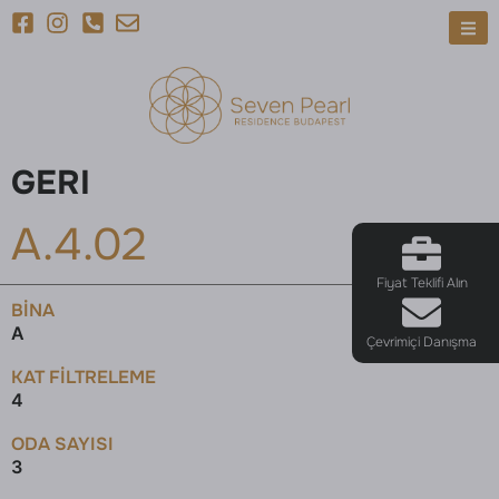
GERI
A.4.02
Fiyat Teklifi Alın
BINA
A
Çevrimiçi Danışma
KAT FILTRELEME
4
ODA SAYISI
3