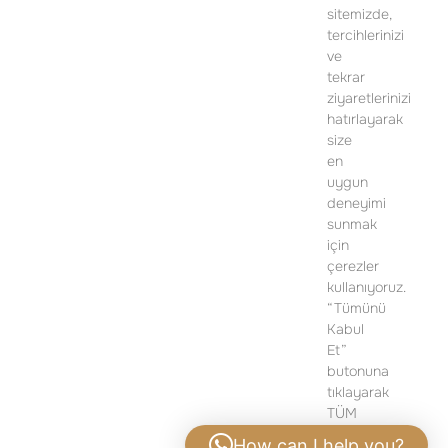
sitemizde,
SATIŞ OFİSİ
tercihlerinizi
ve
İSTİKLAL MAH. PİYALEPAŞA BULVARI
tekrar
POLAT OFİS PİYALEPAŞA D BLOK,
ziyaretlerinizi
NO: 24, K:1 BEYOĞLU/İSTANBUL
hatırlayarak
size
TELEFON:
+90 212 919 50 13
en
uygun
DETAYLI BILGI IÇIN LÜTFEN ILETIŞIME GEÇIN
deneyimi
sunmak
için
çerezler
kullanıyoruz.
“Tümünü
Kabul
Et”
butonuna
tıklayarak
TÜM
çerezlerin
How can I help you?