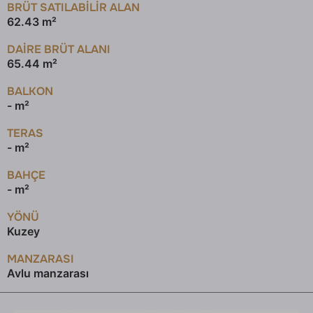
BRÜT SATILABILIR ALAN
62.43 m²
DAİRE BRÜT ALANI
65.44 m²
BALKON
- m²
TERAS
- m²
BAHÇE
- m²
YÖNÜ
Kuzey
MANZARASI
Avlu manzarası