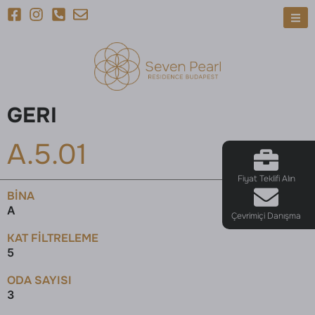
GERI
A.5.01
Fiyat Teklifi Alın
BINA
A
Çevrimiçi Danışma
KAT FILTRELEME
5
ODA SAYISI
3