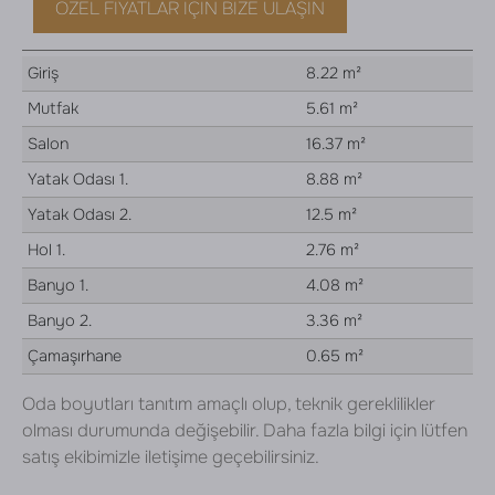
ÖZEL FIYATLAR İÇIN BIZE ULAŞIN
Giriş
8.22 m²
Mutfak
5.61 m²
Salon
16.37 m²
Yatak Odası 1.
8.88 m²
Yatak Odası 2.
12.5 m²
Hol 1.
2.76 m²
Banyo 1.
4.08 m²
Banyo 2.
3.36 m²
Çamaşırhane
0.65 m²
Oda boyutları tanıtım amaçlı olup, teknik gereklilikler
olması durumunda değişebilir. Daha fazla bilgi için lütfen
satış ekibimizle iletişime geçebilirsiniz.