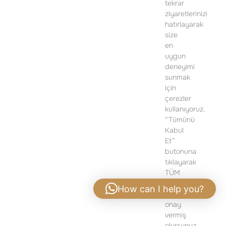
İSTİKLAL MAH. PİYALEPAŞA BULVARI
tekrar
POLAT OFİS PİYALEPAŞA D BLOK,
ziyaretlerinizi
NO: 24, K:1 BEYOĞLU/İSTANBUL
hatırlayarak
size
TELEFON:
+90 212 919 50 13
en
uygun
DETAYLI BILGI IÇIN LÜTFEN ILETIŞIME GEÇIN
deneyimi
sunmak
için
çerezler
kullanıyoruz.
“Tümünü
Kabul
Et”
butonuna
tıklayarak
TÜM
çerezlerin
How can I help you?
kullanımına
onay
Gizlilik Politikası
|
Yasal Bildirim
vermiş
olursunuz.