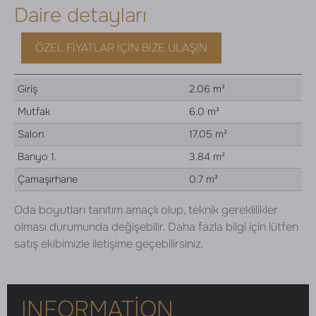
Daire detayları
ÖZEL FIYATLAR İÇIN BIZE ULAŞIN
Giriş
2.06 m²
Mutfak
6.0 m²
Salon
17.05 m²
Banyo 1.
3.84 m²
Çamaşırhane
0.7 m²
Oda boyutları tanıtım amaçlı olup, teknik gereklilikler
olması durumunda değişebilir. Daha fazla bilgi için lütfen
satış ekibimizle iletişime geçebilirsiniz.
INFORMATION