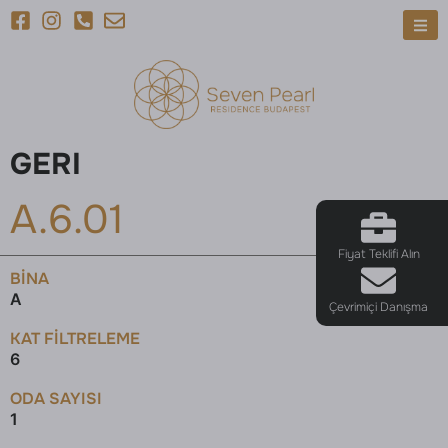
GERI
A.6.01
Fiyat Teklifi Alın
BINA
A
Çevrimiçi Danışma
KAT FILTRELEME
6
ODA SAYISI
1