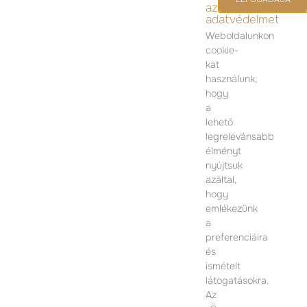
az
adatvédelmet
Weboldalunkon
cookie-
kat
KAPCSOLAT
használunk,
hogy
ÉRTÉKESÍTÉSI IRODA
a
lehető
1074 Budapest
legrelevánsabb
Dohány utca 12.
élményt
Hétfő-Péntek 09:00 – 17:00
nyújtsuk
azáltal,
TOVÁBBI INFORMÁCIÓÉRT KÉRJÜK VEGYE FEL
hogy
VELÜNK A KAPCSOLATOT
emlékezünk
a
preferenciáira
és
ismételt
látogatásokra.
Az