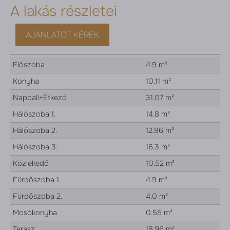
A lakás részletei
AJÁNLATOT KÉREK
Előszoba
4.9 m²
Konyha
10.11 m²
Nappali+Étkező
31.07 m²
Hálószoba 1.
14.8 m²
Hálószoba 2.
12.96 m²
Hálószoba 3.
16.3 m²
Közlekedő
10.52 m²
Fürdőszoba 1.
4.9 m²
Fürdőszoba 2.
4.0 m²
Mosókonyha
0.55 m²
Terasz
18.96 m²