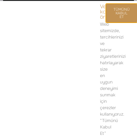
Veri
TÜMÜNÜ
korumasını
KABUL
önemsiyoruz.
ET
Web
sitemizde,
SATIŞ OFİSİ
tercihlerinizi
ve
İSTİKLAL MAH. PİYALEPAŞA BULVARI
tekrar
POLAT OFİS PİYALEPAŞA D BLOK,
ziyaretlerinizi
NO: 24, K:1 BEYOĞLU/İSTANBUL
hatırlayarak
size
TELEFON:
+90 212 919 50 13
en
uygun
DETAYLI BILGI IÇIN LÜTFEN ILETIŞIME GEÇIN
deneyimi
sunmak
için
çerezler
kullanıyoruz.
“Tümünü
Kabul
Et”