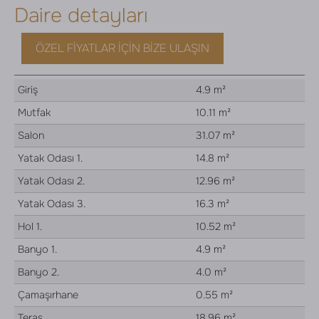
Daire detayları
ÖZEL FIYATLAR İÇIN BIZE ULAŞIN
Giriş
4.9 m²
Mutfak
10.11 m²
Salon
31.07 m²
Yatak Odası 1.
14.8 m²
Yatak Odası 2.
12.96 m²
Yatak Odası 3.
16.3 m²
Hol 1.
10.52 m²
Banyo 1.
4.9 m²
Banyo 2.
4.0 m²
Çamaşırhane
0.55 m²
Teras
18.96 m²