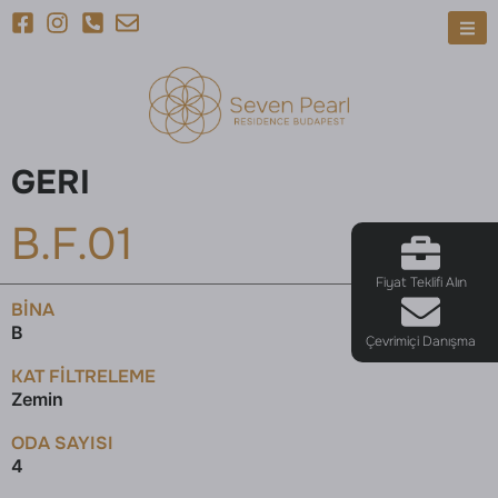
GERI
B.F.01
Fiyat Teklifi Alın
BINA
B
Çevrimiçi Danışma
KAT FILTRELEME
Zemin
ODA SAYISI
4