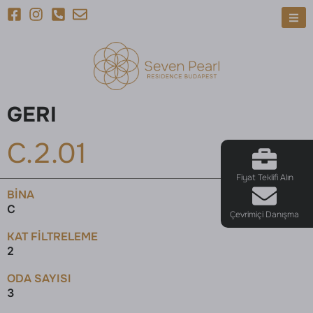
GERI
C.2.01
Fiyat Teklifi Alın
BINA
C
Çevrimiçi Danışma
KAT FILTRELEME
2
ODA SAYISI
3