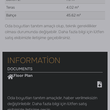
Teras
4.02 m²
Bahçe
45.62 m²
Oda boyutları tanıtım amaçlı olup, teknik gereklilikler
olması durumunda değişebilir. Daha fazla bilgi için lütfen
satış ekibimizle iletişime geçebilirsiniz.
INFORMATION
DOCUMENTS
Floor Plan
Oda boyutları tanıtım amaçlıdır, haber verilmeksizin
değiştirilebilir. Daha fazla bilgi için lütfen satış
ekibimizle iletişime geçin.