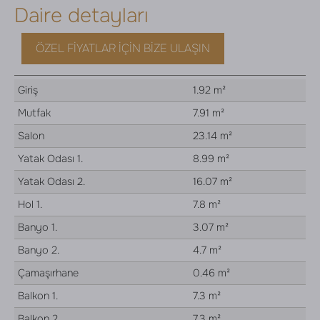
Daire detayları
ÖZEL FIYATLAR İÇIN BIZE ULAŞIN
Giriş
1.92 m²
Mutfak
7.91 m²
Salon
23.14 m²
Yatak Odası 1.
8.99 m²
Yatak Odası 2.
16.07 m²
Hol 1.
7.8 m²
Banyo 1.
3.07 m²
Banyo 2.
4.7 m²
Çamaşırhane
0.46 m²
Balkon 1.
7.3 m²
Balkon 2.
7.3 m²