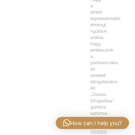
ÉRTÉKESÍTÉSI IRODA
a
lehető
1074 Budapest
legrelevánsabb
Dohány utca 12.
élményt
Hétfő-Péntek 09:00 – 17:00
nyújtsuk
azáltal,
TOVÁBBI INFORMÁCIÓÉRT KÉRJÜK VEGYE FEL
hogy
VELÜNK A KAPCSOLATOT
emlékezünk
a
preferenciáira
és
ismételt
látogatásokra.
Az
„Összes
Elfogadása”
gombra
kattintva
hozzájárul
How can I help you?
az
ÖSSZES