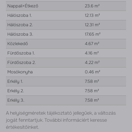
Nappali+Étkező
23.6 m²
Hálószoba 1.
12.13 m²
Hálószoba 2.
12.31 m²
Hálószoba 3.
17.65 m²
Közlekedő
4.67 m²
Fürdőszoba 1.
4.16 m²
Fürdőszoba 2.
4.22 m²
Mosókonyha
0.46 m²
Erkély 1.
7.58 m²
Erkély 2.
7.58 m²
Erkély 3.
7.58 m²
A helyiségméretek tájékoztató jellegűek, a változás
jogát fenntartjuk. További informáciért keresse
értékesítőinket.