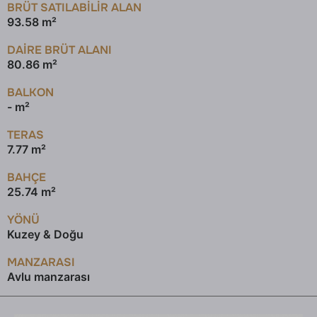
BRÜT SATILABILIR ALAN
93.58 m²
DAİRE BRÜT ALANI
80.86 m²
BALKON
- m²
TERAS
7.77 m²
BAHÇE
25.74 m²
YÖNÜ
Kuzey & Doğu
MANZARASI
Avlu manzarası