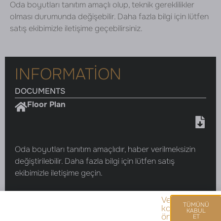
Oda boyutları tanıtım amaçlı olup, teknik gereklilikler
olması durumunda değişebilir. Daha fazla bilgi için lütfen
satış ekibimizle iletişime geçebilirsiniz.
INFORMATION
DOCUMENTS
Floor Plan
Oda boyutları tanıtım amaçlıdır, haber verilmeksizin
değiştirilebilir. Daha fazla bilgi için lütfen satış
ekibimizle iletişime geçin.
Veri
TÜMÜNÜ
korumasını
KABUL
önemsiyoruz.
ET