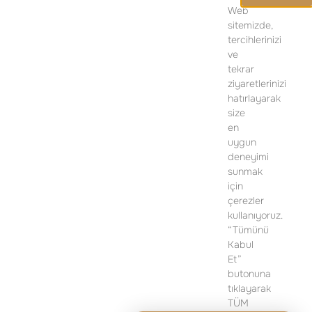
Web
sitemizde,
SATIŞ OFİSİ
tercihlerinizi
ve
İSTİKLAL MAH. PİYALEPAŞA BULVARI
tekrar
POLAT OFİS PİYALEPAŞA D BLOK,
ziyaretlerinizi
NO: 24, K:1 BEYOĞLU/İSTANBUL
hatırlayarak
size
TELEFON:
+90 212 919 50 13
en
uygun
DETAYLI BILGI IÇIN LÜTFEN ILETIŞIME GEÇIN
deneyimi
sunmak
için
çerezler
kullanıyoruz.
“Tümünü
Kabul
Et”
butonuna
tıklayarak
TÜM