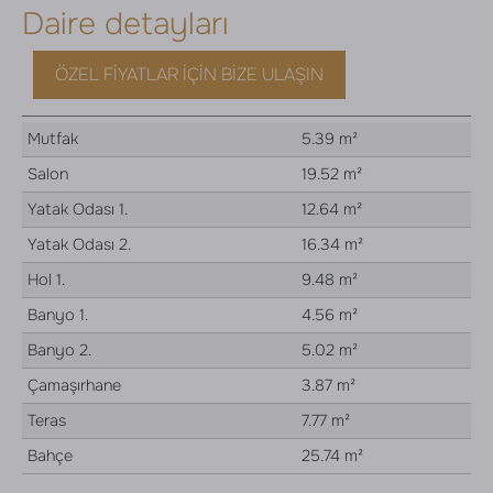
Daire detayları
ÖZEL FIYATLAR İÇIN BIZE ULAŞIN
Mutfak
5.39 m²
Salon
19.52 m²
Yatak Odası 1.
12.64 m²
Yatak Odası 2.
16.34 m²
Hol 1.
9.48 m²
Banyo 1.
4.56 m²
Banyo 2.
5.02 m²
Çamaşırhane
3.87 m²
Teras
7.77 m²
Bahçe
25.74 m²