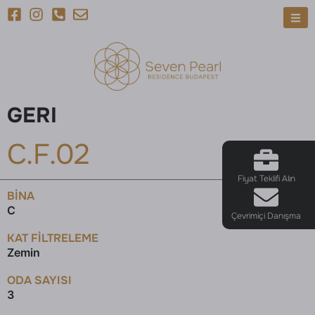
GERI
C.F.02
Fiyat Teklifi Alın
BINA
C
Çevrimiçi Danışma
KAT FILTRELEME
Zemin
ODA SAYISI
3