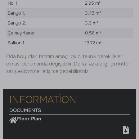
Hol 1.
2.95 m²
Banyo 1.
3.48 m²
Banyo 2.
3.6 m²
Çamaşırhane
0.56 m²
Balkon 1.
13.72 m²
Oda boyutları tanıtım amaçlı olup, teknik gereklilikler
olması durumunda değişebilir. Daha fazla bilgi için lütfen
satış ekibimizle iletişime geçebilirsiniz.
INFORMATION
DOCUMENTS
Floor Plan