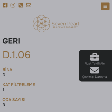
GERI
D.1.06
Fiyat Teklifi Alın
BINA
D
Çevrimiçi Danışma
KAT FILTRELEME
1
ODA SAYISI
3