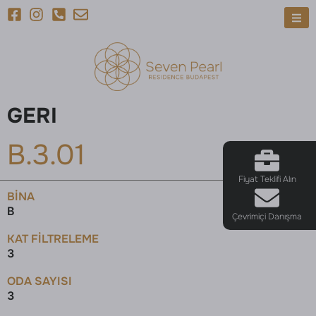
GERI
B.3.01
Fiyat Teklifi Alın
BINA
B
Çevrimiçi Danışma
KAT FILTRELEME
3
ODA SAYISI
3