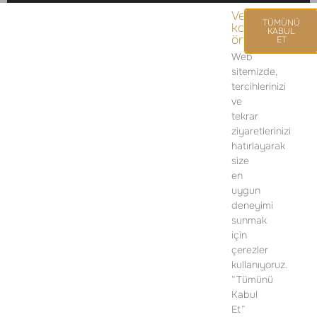
Veri
TÜMÜNÜ
korumasını
KABUL
önemsiyoruz.
ET
Web
sitemizde,
SATIŞ OFİSİ
tercihlerinizi
ve
İSTİKLAL MAH. PİYALEPAŞA BULVARI
tekrar
POLAT OFİS PİYALEPAŞA D BLOK,
ziyaretlerinizi
NO: 24, K:1 BEYOĞLU/İSTANBUL
hatırlayarak
size
TELEFON:
+90 212 919 50 13
en
uygun
DETAYLI BILGI IÇIN LÜTFEN ILETIŞIME GEÇIN
deneyimi
sunmak
için
çerezler
kullanıyoruz.
“Tümünü
Kabul
Et”