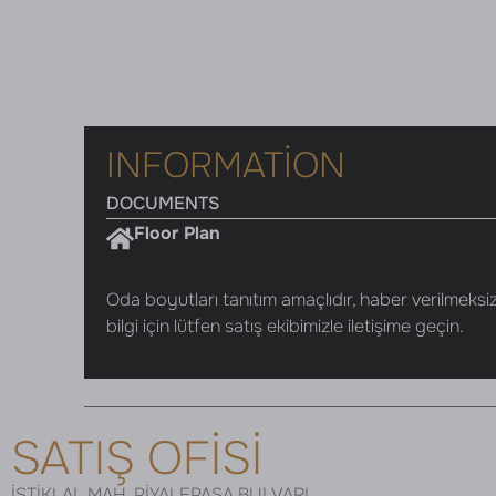
INFORMATION
DOCUMENTS
Floor Plan
Oda boyutları tanıtım amaçlıdır, haber verilmeksizi
bilgi için lütfen satış ekibimizle iletişime geçin.
SATIŞ OFİSİ
İSTİKLAL MAH. PİYALEPAŞA BULVARI