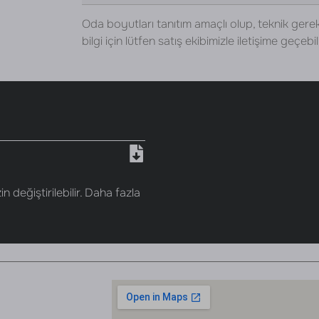
Oda boyutları tanıtım amaçlı olup, teknik gerek
bilgi için lütfen satış ekibimizle iletişime geçebili
n değiştirilebilir. Daha fazla