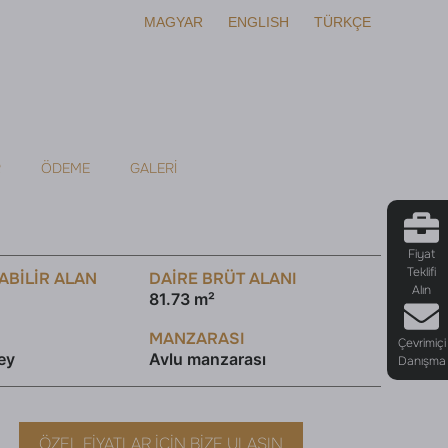
MAGYAR
ENGLISH
TÜRKÇE
R
ÖDEME
GALERI
Fiyat
Teklifi
ABILIR ALAN
DAİRE BRÜT ALANI
Alın
81.73 m²
MANZARASI
Çevrimiçi
ey
Avlu manzarası
Danışma
ÖZEL FIYATLAR İÇIN BIZE ULAŞIN