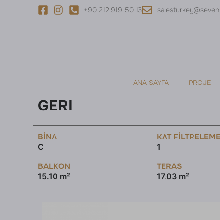
+90 212 919 50 13
salesturkey@seven
ANA SAYFA
PROJE
GERI
BINA
KAT FILTRELEM
C
1
BALKON
TERAS
15.10 m²
17.03 m²