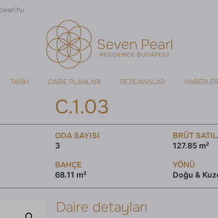
pearl.hu
TARIH
DAIRE PLANLARI
REZIDANSLAR
HABERLE
C.1.03
E
ODA SAYISI
BRÜT SATIL
3
127.85 m²
BAHÇE
YÖNÜ
68.11 m²
Doğu & Kuz
Daire detayları