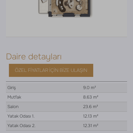
Daire detayları
ÖZEL FIYATLAR İÇIN BIZE ULAŞIN
Giriş
9.0 m²
Mutfak
8.63 m²
Salon
23.6 m²
Yatak Odası 1.
12.13 m²
Yatak Odası 2.
12.31 m²