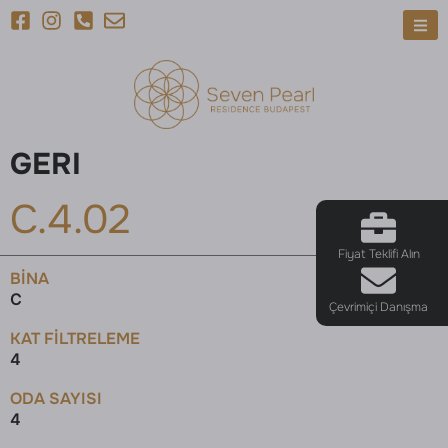
GERI
C.4.02
Fiyat Teklifi Alın
BINA
C
Çevrimiçi Danışma
KAT FILTRELEME
4
ODA SAYISI
4