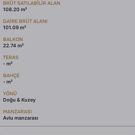
BRÜT SATILABILIR ALAN
108.20 m²
DAİRE BRÜT ALANI
101.09 m²
BALKON
22.74 m²
TERAS
- m²
BAHÇE
- m²
YÖNÜ
Doğu & Kuzey
MANZARASI
Avlu manzarası