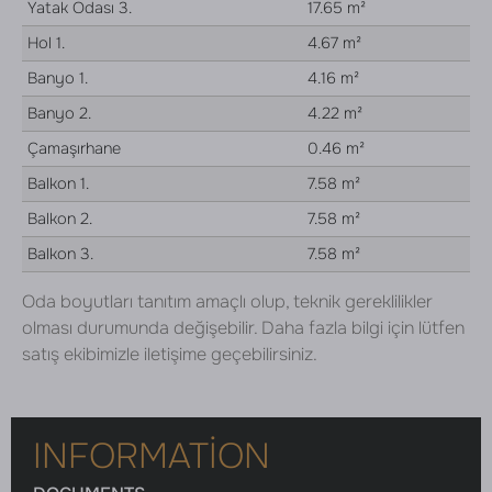
Yatak Odası 3.
17.65 m²
Hol 1.
4.67 m²
Banyo 1.
4.16 m²
Banyo 2.
4.22 m²
Çamaşırhane
0.46 m²
Balkon 1.
7.58 m²
Balkon 2.
7.58 m²
Balkon 3.
7.58 m²
Oda boyutları tanıtım amaçlı olup, teknik gereklilikler
olması durumunda değişebilir. Daha fazla bilgi için lütfen
satış ekibimizle iletişime geçebilirsiniz.
INFORMATION