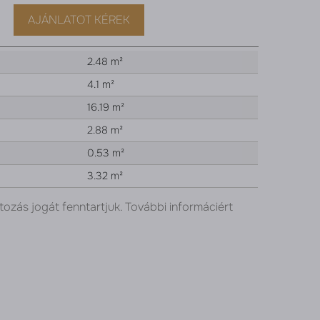
AJÁNLATOT KÉREK
2.48 m²
4.1 m²
16.19 m²
2.88 m²
0.53 m²
3.32 m²
tozás jogát fenntartjuk. További informáciért