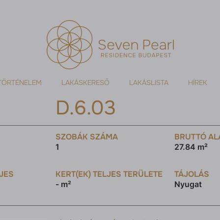
TÖRTÉNELEM
LAKÁSKERESŐ
LAKÁSLISTA
HÍREK
D.6.03
SZOBÁK SZÁMA
BRUTTÓ AL
1
27.84 m²
LJES
KERT(EK) TELJES TERÜLETE
TÁJOLÁS
- m²
Nyugat