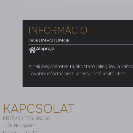
INFORMÁCIÓ
DOKUMENTUMOK
Alaprajz
A helyiségméretek tájékoztató jellegűek, a válto
További informáciért keresse értékesítőinket.
KAPCSOLAT
ÉRTÉKESÍTÉSI IRODA
1074 Budapest
Dohány utca 12.