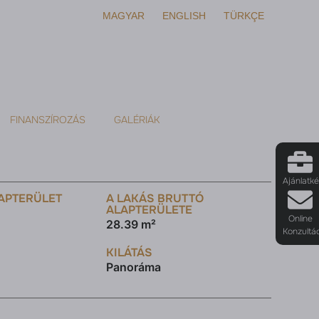
MAGYAR
ENGLISH
TÜRKÇE
FINANSZÍROZÁS
GALÉRIÁK
Ajánlatk
APTERÜLET
A LAKÁS BRUTTÓ
ALAPTERÜLETE
Online
28.39 m²
Konzultá
KILÁTÁS
Panoráma