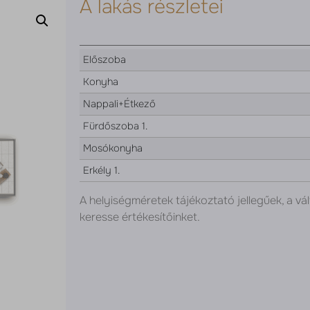
A lakás részletei
Előszoba
Konyha
Nappali+Étkező
Fürdőszoba 1.
Mosókonyha
Erkély 1.
A helyiségméretek tájékoztató jellegűek, a vál
keresse értékesítőinket.