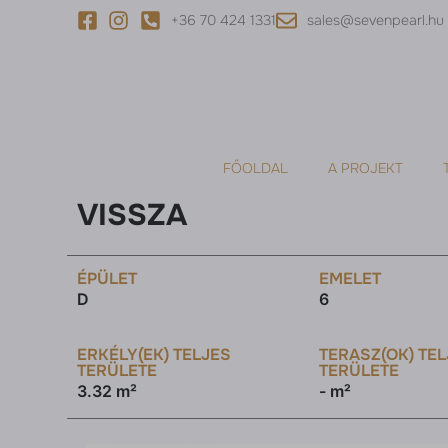
+36 70 424 1331
sales@sevenpearl.hu
FŐOLDAL
A PROJEKT
VISSZA
ÉPÜLET
EMELET
D
6
ERKÉLY(EK) TELJES
TERASZ(OK) TE
TERÜLETE
TERÜLETE
3.32 m²
- m²