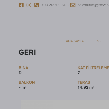
+90 212 919 50 13
salesturkey@seven
ANA SAYFA
PROJE
GERI
BINA
KAT FILTRELEM
D
7
BALKON
TERAS
- m²
14.93 m²