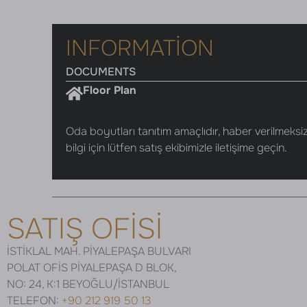
INFORMATION
DOCUMENTS
Floor Plan
Oda boyutları tanıtım amaçlıdır, haber verilmeksizi
bilgi için lütfen satış ekibimizle iletişime geçin.
SATIŞ OFİSİ
İSTİKLAL MAH. PİYALEPAŞA BULVARI
POLAT OFİS PİYALEPAŞA D BLOK,
NO: 24, K:1 BEYOĞLU/İSTANBUL
TELEFON:
+90 212 919 50 13