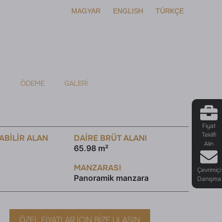
MAGYAR
ENGLISH
TÜRKÇE
R
ÖDEME
GALERI
Fiyat
Teklifi
ABILIR ALAN
DAİRE BRÜT ALANI
Alın
65.98 m²
MANZARASI
Çevrimiçi
Panoramik manzara
Danışma
ÖZEL FIYATLAR İÇIN BIZE ULAŞIN