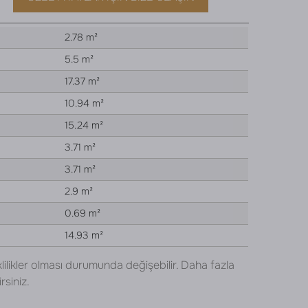
2.78 m²
5.5 m²
17.37 m²
10.94 m²
15.24 m²
3.71 m²
3.71 m²
2.9 m²
0.69 m²
14.93 m²
lilikler olması durumunda değişebilir. Daha fazla
rsiniz.