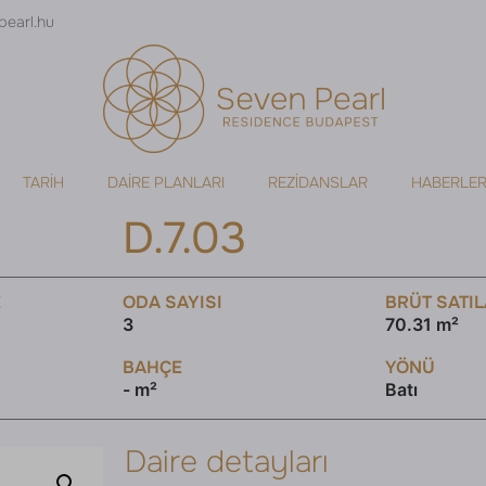
pearl.hu
TARIH
DAIRE PLANLARI
REZIDANSLAR
HABERLE
D.7.03
E
ODA SAYISI
BRÜT SATIL
3
70.31 m²
BAHÇE
YÖNÜ
- m²
Batı
Daire detayları